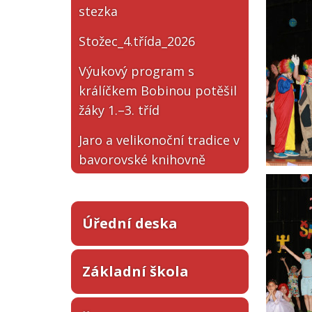
stezka
Stožec_4.třída_2026
Výukový program s
králíčkem Bobinou potěšil
žáky 1.–3. tříd
Jaro a velikonoční tradice v
bavorovské knihovně
Úřední deska
Základní škola