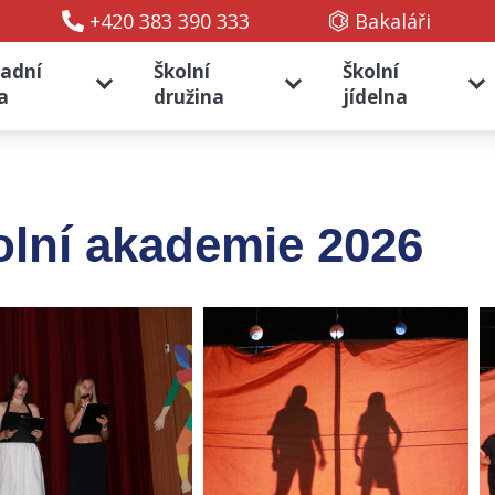
+420 383 390 333
Bakaláři
ladní
Školní
Školní
a
družina
jídelna
olní akademie 2026