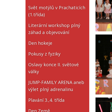
Svět motýlů v Prachaticích
(1.třída)
Literární workshop plný
záhad a objevování
Den hokeje
Pokusy z fyziky
Oslavy konce II. světové
války
JUMP-FAMILY ARENA aneb
výlet plný adrenalinu
Plavání 3.,4. třída
Den Země