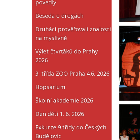
povedly
Beseda o drogách
Druháci prověřovali znalosti
na myslivně
Výlet čtvrťáků do Prahy
2026
3. třída ZOO Praha 4.6. 2026
Hopsárium
Školní akademie 2026
Den dětí 1. 6. 2026
Exkurze 9.třídy do Českých
Budějovic