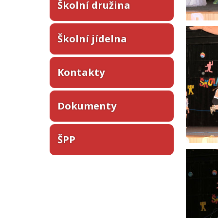
Školní družina
Školní jídelna
Kontakty
Dokumenty
ŠPP