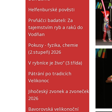
Helfenburské pověsti
Prvňáčci badateli: Za
tajemstvím ryb a raků do
Vodňan
Pokusy - fyzika, chemie
(2.stupeň) 2026
V rybníce je živo“ (3.třída)
Pátrání po tradicích
Velikonoc
Jihočeský zvonek a zvoneček
2026
Bavorovská velikonoční