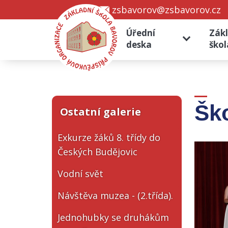
zsbavorov@zsbavorov.cz
Úřední
Zák
deska
škol
Šk
Ostatní galerie
Exkurze žáků 8. třídy do
Českých Budějovic
Vodní svět
Návštěva muzea - (2.třída).
Jednohubky se druhákům