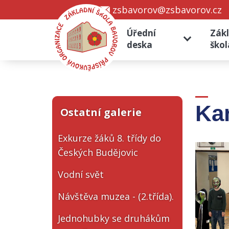
zsbavorov@zsbavorov.cz
Úřední
Zák
deska
škol
Kar
Ostatní galerie
Exkurze žáků 8. třídy do
Českých Budějovic
Vodní svět
Návštěva muzea - (2.třída).
Jednohubky se druhákům