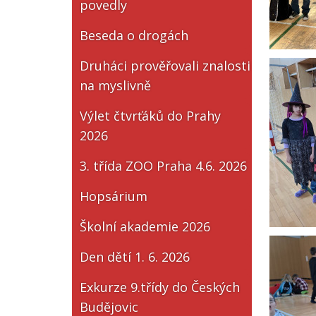
povedly
Beseda o drogách
Druháci prověřovali znalosti
na myslivně
Výlet čtvrťáků do Prahy
2026
3. třída ZOO Praha 4.6. 2026
Hopsárium
Školní akademie 2026
Den dětí 1. 6. 2026
Exkurze 9.třídy do Českých
Budějovic