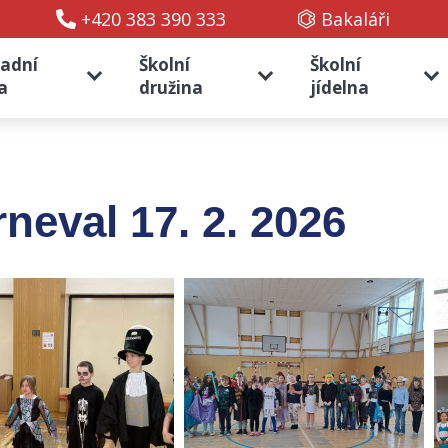
+420 383 390 333
Bakaláři
ladní
Školní
Školní
a
družina
jídelna
neval 17. 2. 2026