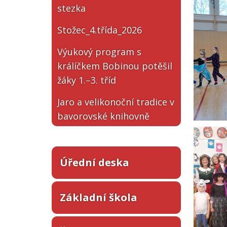
stezka
Stožec_4.třída_2026
Výukový program s
králíčkem Bobinou potěšil
žáky 1.–3. tříd
Jaro a velikonoční tradice v
bavorovské knihovně
Úřední deska
Základní škola