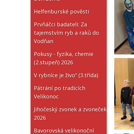
Helfenburské pověsti
Prvňáčci badateli: Za
tajemstvím ryb a raků do
Vodňan
Pokusy - fyzika, chemie
(2.stupeň) 2026
V rybníce je živo“ (3.třída)
Pátrání po tradicích
Velikonoc
Jihočeský zvonek a zvoneček
2026
Bavorovská velikonoční