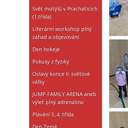
Svět motýlů v Prachaticích
(1.třída)
Literární workshop plný
záhad a objevování
Den hokeje
Pokusy z fyziky
Oslavy konce II. světové
války
JUMP-FAMILY ARENA aneb
výlet plný adrenalinu
Plavání 3.,4. třída
Den Země